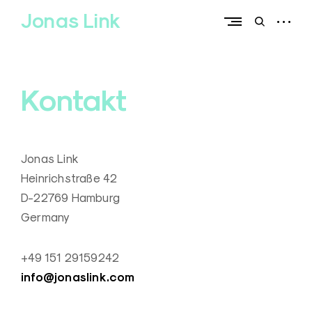
Skip
Jonas Link
to
open
open
content
sidebar
search
form
Kontakt
Jonas Link
Heinrichstraße 42
D-22769 Hamburg
Germany
+49 151 29159242
info@jonaslink.com