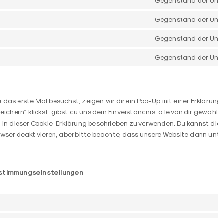
Gegenstand der Un
Gegenstand der Un
Gegenstand der Un
Gegenstand der Un
das erste Mal besuchst, zeigen wir dir ein Pop-Up mit einer Erkläru
eichern“ klickst, gibst du uns dein Einverständnis, alle von dir gewä
e in dieser Cookie-Erklärung beschrieben zu verwenden. Du kannst d
owser deaktivieren, aber bitte beachte, dass unsere Website dann u
ustimmungseinstellungen