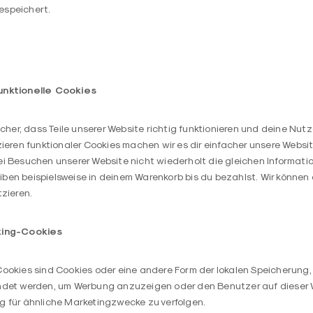
espeichert.
unktionelle Cookies
icher, dass Teile unserer Website richtig funktionieren und deine Nut
zieren funktionaler Cookies machen wir es dir einfacher unsere Websi
i Besuchen unserer Website nicht wiederholt die gleichen Informati
ben beispielsweise in deinem Warenkorb bis du bezahlst. Wir können
tzieren.
cking-Cookies
ookies sind Cookies oder eine andere Form der lokalen Speicherung, 
ndet werden, um Werbung anzuzeigen oder den Benutzer auf dieser 
g für ähnliche Marketingzwecke zu verfolgen.