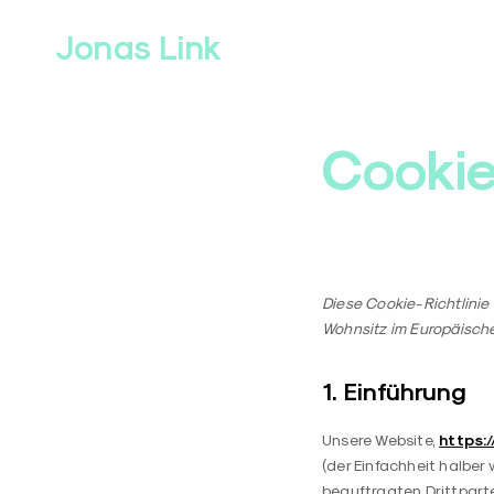
Skip
to
Jonas Link
content
Cooki
Diese Cookie-Richtlinie 
Wohnsitz im Europäisch
1. Einführung
https:/
Unsere Website,
(der Einfachheit halbe
beauftragten Drittpart