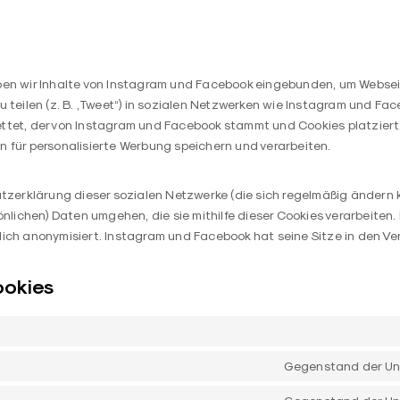
ben wir Inhalte von Instagram und Facebook eingebunden, um Websei
r zu teilen (z. B. „Tweet“) in sozialen Netzwerken wie Instagram und Fac
ttet, der von Instagram und Facebook stammt und Cookies platziert.
 für personalisierte Werbung speichern und verarbeiten.
utzerklärung dieser sozialen Netzwerke (die sich regelmäßig ändern k
sönlichen) Daten umgehen, die sie mithilfe dieser Cookies verarbeite
ich anonymisiert. Instagram und Facebook hat seine Sitze in den Ve
ookies
Gegenstand der Un