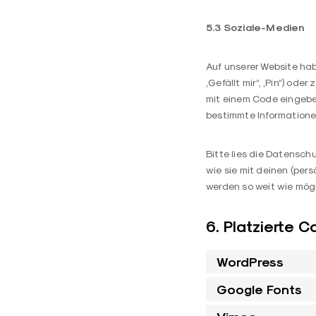
5.3 Soziale-Medien
Auf unserer Website ha
„Gefällt mir“, „Pin“) ode
mit einem Code eingebe
bestimmte Informationen
Bitte lies die Datensch
wie sie mit deinen (per
werden so weit wie mögl
6. Platzierte C
WordPress
Google Fonts