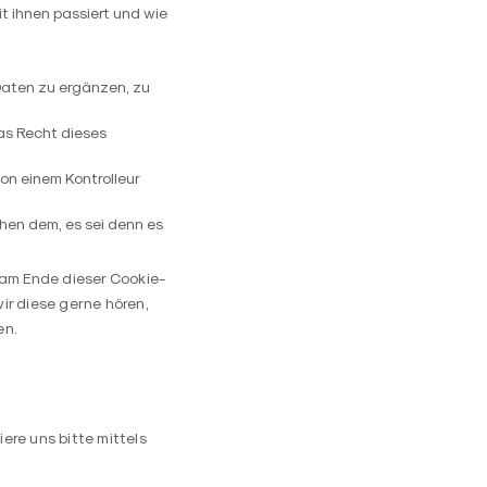
 ihnen passiert und wie
Daten zu ergänzen, zu
as Recht dieses
on einem Kontrolleur
hen dem, es sei denn es
 am Ende dieser Cookie-
ir diese gerne hören,
en.
re uns bitte mittels