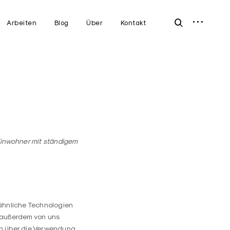
open
open
Arbeiten
Blog
Über
Kontakt
sidebar
search
form
 Einwohner mit ständigem
 ähnliche Technologien
n außerdem von uns
ch über die Verwendung