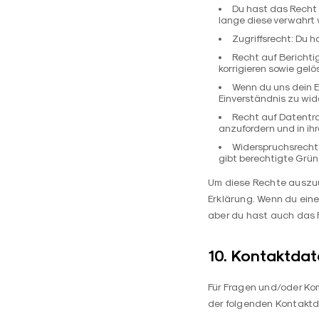
Du hast das Recht 
lange diese verwahrt 
Zugriffsrecht: Du 
Recht auf Berichti
korrigieren sowie gel
Wenn du uns dein E
Einverständnis zu wid
Recht auf Datentra
anzufordern und in ihr
Widerspruchsrecht:
gibt berechtigte Grün
Um diese Rechte auszuü
Erklärung. Wenn du ein
aber du hast auch das 
10. Kontaktda
Für Fragen und/oder Kom
der folgenden Kontaktd