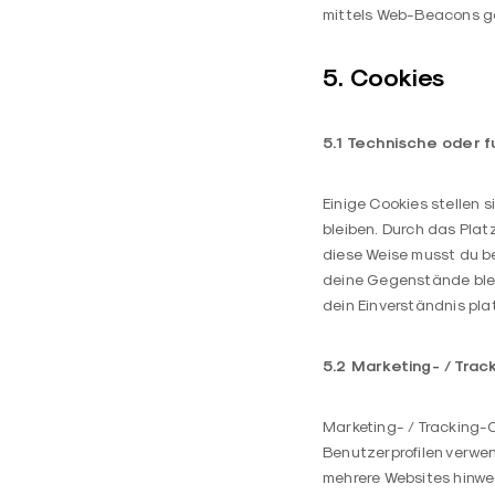
mittels Web-Beacons g
5. Cookies
5.1 Technische oder f
Einige Cookies stellen s
bleiben. Durch das Plat
diese Weise musst du be
deine Gegenstände blei
dein Einverständnis pla
5.2 Marketing- / Tra
Marketing- / Tracking-C
Benutzerprofilen verwe
mehrere Websites hinwe