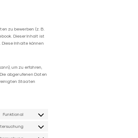
ten zu bewerben (z. B.
ebook. Dieser Inhalt ist
 Diese Inhalte können
ann), um zu erfahren,
n. Die abgerufenen Daten
reinigten Staaten
Funktional
Consent
to
tersuchung
service
Consent
wordpress
to