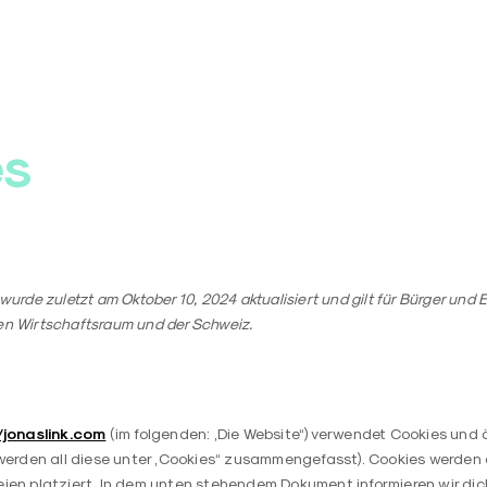
es
wurde zuletzt am Oktober 10, 2024 aktualisiert und gilt für Bürger und
en Wirtschaftsraum und der Schweiz.
/jonaslink.com
(im folgenden: „Die Website“) verwendet Cookies und
r werden all diese unter „Cookies“ zusammengefasst). Cookies werde
eien platziert. In dem unten stehendem Dokument informieren wir di