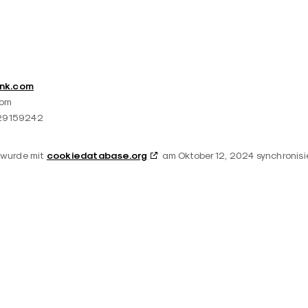
ink.com
com
129159242
cookiedatabase.org
 wurde mit
am Oktober 12, 2024 synchronisie