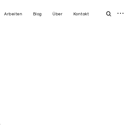
open
open
Arbeiten
Blog
Über
Kontakt
sidebar
search
form
4