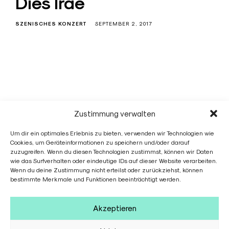
Dies Irae
SZENISCHES KONZERT
SEPTEMBER 2, 2017
Zustimmung verwalten
Jonas Link
Um dir ein optimales Erlebnis zu bieten, verwenden wir Technologien wie
Cookies, um Geräteinformationen zu speichern und/oder darauf
zuzugreifen. Wenn du diesen Technologien zustimmst, können wir Daten
wie das Surfverhalten oder eindeutige IDs auf dieser Website verarbeiten.
Wenn du deine Zustimmung nicht erteilst oder zurückziehst, können
Jonas Link
bestimmte Merkmale und Funktionen beeinträchtigt werden.
Heinrichstraße 42
D-22769 Hamburg
Germany
Akzeptieren
+49 151 29159242