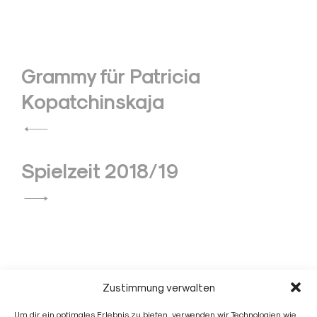
Beitragsnavigation
Grammy für Patricia
Kopatchinskaja
Spielzeit 2018/19
Zustimmung verwalten
Jonas Link
Um dir ein optimales Erlebnis zu bieten, verwenden wir Technologien wie