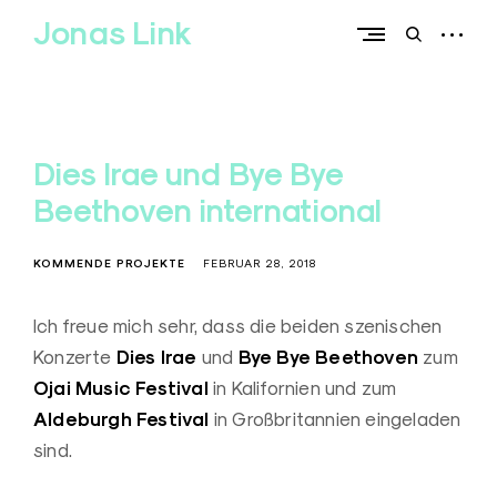
Skip
Jonas Link
to
open
open
content
sidebar
search
form
Dies Irae und Bye Bye
Beethoven international
KOMMENDE PROJEKTE
FEBRUAR 28, 2018
Ich freue mich sehr, dass die beiden szenischen
Dies Irae
Bye Bye Beethoven
Konzerte
und
zum
Ojai Music Festival
in Kalifornien und zum
Aldeburgh Festival
in Großbritannien eingeladen
sind.