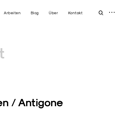
open
open
Arbeiten
Blog
Über
Kontakt
sidebar
search
form
t
n / Antigone