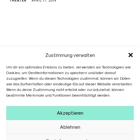
THEATER
APRIL 17, 2014
Zustimmung verwalten
Jonas Link
Um dir ein optimales Erlebnis zu bieten, verwenden wir Technologien wie
Cookies, um Geräteinformationen zu speichern und/oder darauf
zuzugreifen. Wenn du diesen Technologien zustimmst, können wir Daten
wie das Surfverhalten oder eindeutige IDs auf dieser Website verarbeiten.
Wenn du deine Zustimmung nicht erteilst oder zurückziehst, können
Jonas Link
bestimmte Merkmale und Funktionen beeinträchtigt werden.
Heinrichstraße 42
D-22769 Hamburg
Germany
Akzeptieren
+49 151 29159242
Ablehnen
info@jonaslink.com