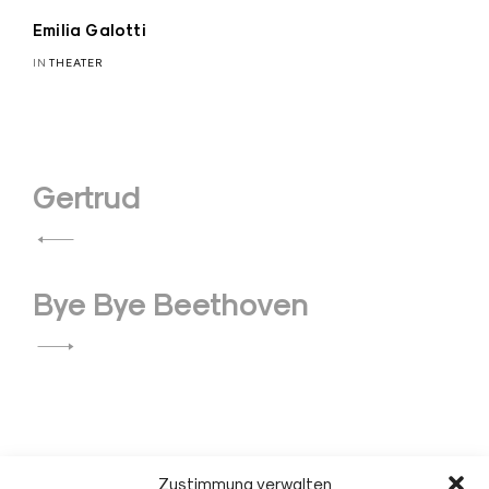
Emilia Galotti
IN
THEATER
Beitragsnavigation
Gertrud
Bye Bye Beethoven
Zustimmung verwalten